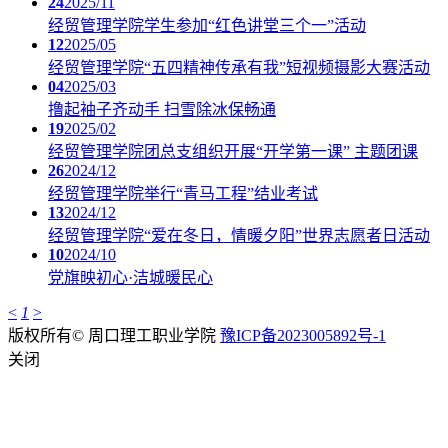
24
2025/11
经贸管理学院学生参加“红色讲堂三个一”活动
12
2025/05
经贸管理学院“五四精神传承有我”短视频摄影大赛活动
04
2025/03
撸起袖子齐动手 扫雪除冰保畅通
19
2025/02
经贸管理学院团总支组织开展“开学第一课” 主题团课
26
2024/12
经贸管理学院举行“青马工程”结业考试
13
2024/12
经贸管理学院“爱在冬日，情暖夕阳”世界志愿者日活动
10
2024/10
党旗映初心·洁城暖民心
<
1
>
版权所有© 周口理工职业学院
豫ICP备2023005892号-1
关闭